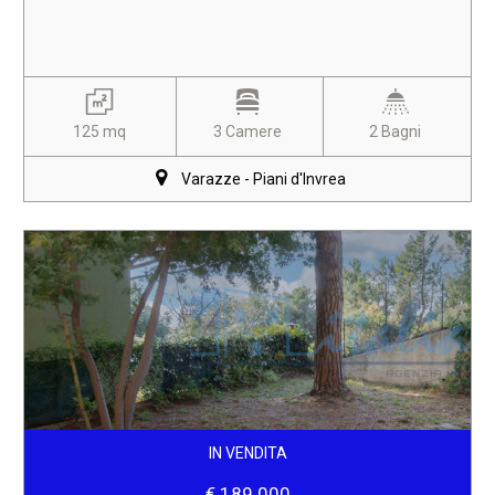
125 mq
3 Camere
2 Bagni
Varazze - Piani d'Invrea
IN VENDITA
€ 189.000