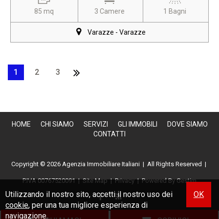
85 mq
3 Camere
1 Bagni
Varazze - Varazze
1
2
3
HOME
CHI SIAMO
SERVIZI
GLI IMMOBILI
DOVE SIAMO
CONTATTI
Copyright © 2026 Agenzia Immobiliare Italiani | All Rights Reserved |
P.IVA 00767520091
|
Site Map
|
Privacy
| Powered By
Gestim
Utilizzando il nostro sito, accetti il nostro uso dei
OK
cookie
, per una tua migliore esperienza di
navigazione.