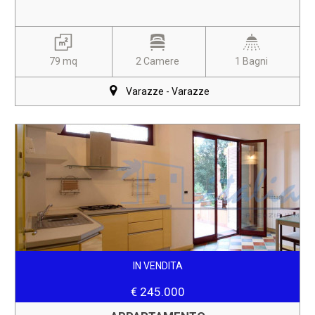
79 mq
2 Camere
1 Bagni
Varazze - Varazze
IN VENDITA
€ 245.000