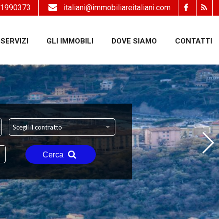
1990373
italiani@immobiliareitaliani.com
SERVIZI
GLI IMMOBILI
DOVE SIAMO
CONTATTI
Scegli il contratto
Cerca