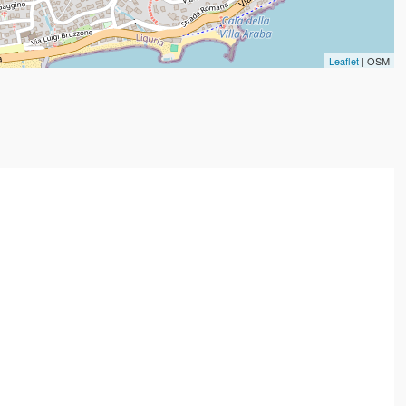
Leaflet
| OSM