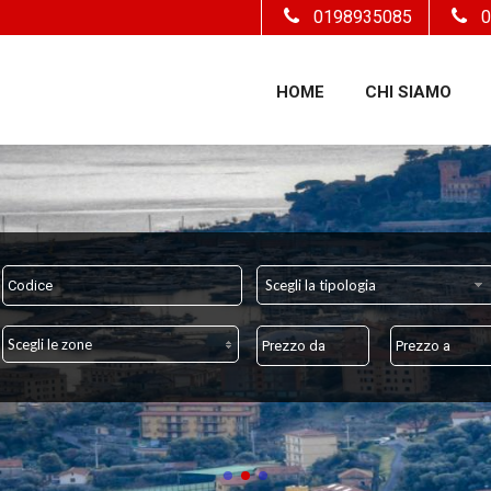
0198935085
0
HOME
CHI SIAMO
Scegli la tipologia
Scegli le zone