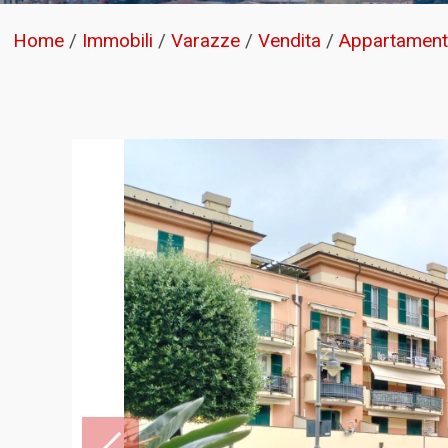
Home
/
Immobili
/
Varazze
/
Vendita
/
Appartamen