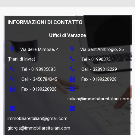
INFORMAZIONI DI CONTATTO
Uffici di Varazze
Via delle Mimose, 4
Via Sant'Ambrogio, 26
(Piani di Invre)
Tel -
01990373
Tel -
0198935085
Cell -
3289312229
Cell -
3450784045
Fax - 0199220928
Fax - 0199220928
italiani@immobiliareitaliani.com
immobiliareitaliani@gmail.com
giorgia@immobiliareitaliani.com