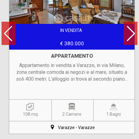
IN VENDITA
€ 380.000
APPARTAMENTO
Appartamento in vendita a Varazze, in via Milano,
zona centrale comoda ai negozi e al mare, situato a
soli 400 metri. L'alloggio si trova al secondo piano...
108 mq
2 Camere
1 Bagni
Varazze - Varazze